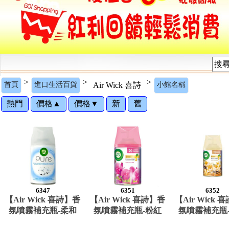
>
>
>
首頁
進口生活百貨
Air Wick 喜詩
小館名稱
熱門
價格▲
價格▼
新
舊
6347
6351
6352
【Air Wick 喜詩】香
【Air Wick 喜詩】香
【Air Wick 
氛噴霧補充瓶-柔和
氛噴霧補充瓶-粉紅
氛噴霧補充瓶