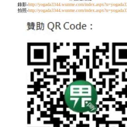
錄影-
http://yogada3344.wunme.com/index.aspx?u=yogada
拍照-
http://yogada3344.wunme.com/index.aspx?u=yogada