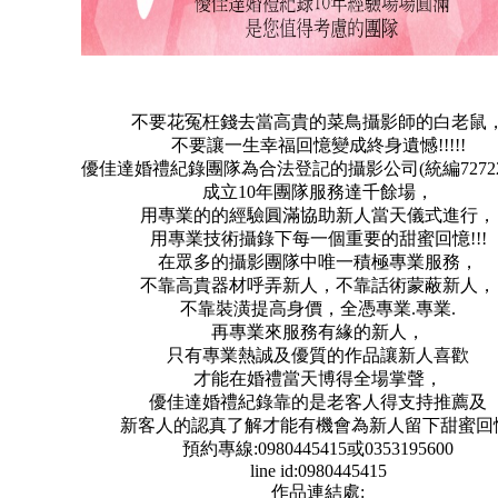
不要花冤枉錢去當高貴的菜鳥攝影師的白老鼠
不要讓一生幸福回憶變成終身遺憾!!!!!
優佳達婚禮紀錄團隊為合法登記的攝影公司(統編727227
成立10年團隊服務達千餘場，
用專業的的經驗圓滿協助新人當天儀式進行，
用專業技術攝錄下每一個重要的甜蜜回憶!!!
在眾多的攝影團隊中唯一積極專業服務，
不靠高貴器材呼弄新人，不靠話術蒙蔽新人，
不靠裝潢提高身價，全憑專業.專業.
再專業來服務有緣的新人，
只有專業熱誠及優質的作品讓新人喜歡
才能在婚禮當天博得全場掌聲，
優佳達婚禮紀錄靠的是老客人得支持推薦及
新客人的認真了解才能有機會為新人留下甜蜜回
預約專線:0980445415或0353195600
line id:0980445415
作品連結處: