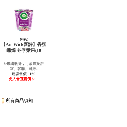
6492
【Air Wick喜詩】香氛
蠟燭-冬季漿果(10
✨玻璃瓶身，可放置於浴
室、客廳、廚房..
建議售價 : 160
免入會直購價 $ 90
所有商品須知