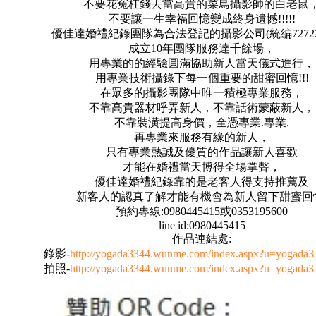
不要花冤枉錢去當高貴的菜鳥攝影師的白老鼠
不要讓一生幸福回憶變成終身遺憾!!!!!
優佳達婚禮紀錄團隊為合法登記的攝影公司(統編727227
成立10年團隊服務達千餘場，
用專業的的經驗圓滿協助新人當天儀式進行，
用專業技術攝錄下每一個重要的甜蜜回憶!!!
在眾多的攝影團隊中唯一積極專業服務，
不靠高貴器材呼弄新人，不靠話術蒙蔽新人，
不靠裝潢提高身價，全憑專業.專業.
再專業來服務有緣的新人，
只有專業熱誠及優質的作品讓新人喜歡
才能在婚禮當天博得全場掌聲，
優佳達婚禮紀錄靠的是老客人得支持推薦及
新客人的認真了解才能有機會為新人留下甜蜜回
預約專線:0980445415或0353195600
line id:0980445415
作品連結處:
錄影-
http://yogada3344.wunme.com/index.aspx?u=yogada
拍照-
http://yogada3344.wunme.com/index.aspx?u=yogada