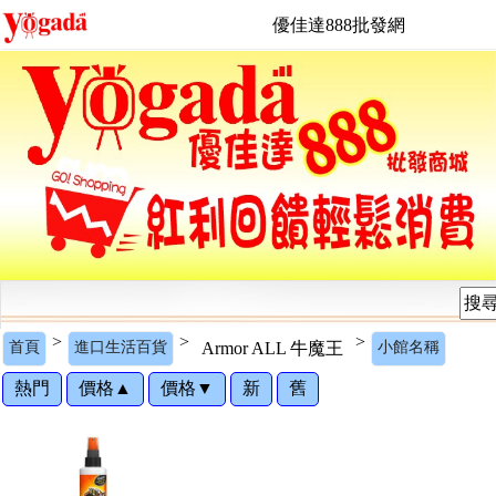
優佳達888批發網
>
>
>
首頁
進口生活百貨
Armor ALL 牛魔王
小館名稱
熱門
價格▲
價格▼
新
舊