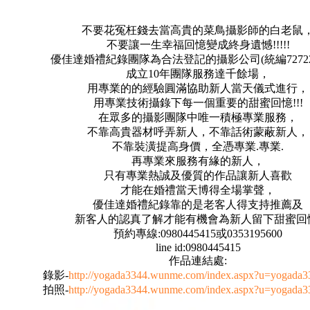
不要花冤枉錢去當高貴的菜鳥攝影師的白老鼠
不要讓一生幸福回憶變成終身遺憾!!!!!
優佳達婚禮紀錄團隊為合法登記的攝影公司(統編727227
成立10年團隊服務達千餘場，
用專業的的經驗圓滿協助新人當天儀式進行，
用專業技術攝錄下每一個重要的甜蜜回憶!!!
在眾多的攝影團隊中唯一積極專業服務，
不靠高貴器材呼弄新人，不靠話術蒙蔽新人，
不靠裝潢提高身價，全憑專業.專業.
再專業來服務有緣的新人，
只有專業熱誠及優質的作品讓新人喜歡
才能在婚禮當天博得全場掌聲，
優佳達婚禮紀錄靠的是老客人得支持推薦及
新客人的認真了解才能有機會為新人留下甜蜜回
預約專線:0980445415或0353195600
line id:0980445415
作品連結處:
錄影-
http://yogada3344.wunme.com/index.aspx?u=yogada
拍照-
http://yogada3344.wunme.com/index.aspx?u=yogada