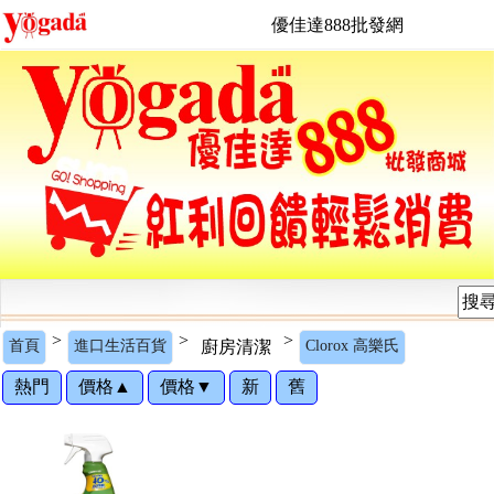
優佳達888批發網
>
>
>
首頁
進口生活百貨
廚房清潔
Clorox 高樂氏
熱門
價格▲
價格▼
新
舊