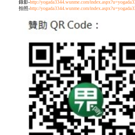
錄影-
http://yogada3344.wunme.com/index.aspx?u=yogada
拍照-
http://yogada3344.wunme.com/index.aspx?u=yogada