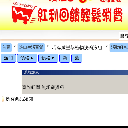
>
>
>
首頁
進口生活百貨
巧潔咸豐草植物洗碗液組
活動組合1
熱門
價格▲
價格▼
新
舊
系統訊息
查詢範圍,無相關資料
所有商品須知