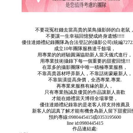
不要花冤枉錢去當高貴的菜鳥攝影師的白老鼠
不要讓一生幸福回憶變成終身遺憾!!!!!
優佳達婚禮紀錄團隊為合法登記的攝影公司(統編727227
成立10年團隊服務達千餘場，
用專業的的經驗圓滿協助新人當天儀式進行，
用專業技術攝錄下每一個重要的甜蜜回憶!!!
在眾多的攝影團隊中唯一積極專業服務，
不靠高貴器材呼弄新人，不靠話術蒙蔽新人，
不靠裝潢提高身價，全憑專業.專業.
再專業來服務有緣的新人，
只有專業熱誠及優質的作品讓新人喜歡
才能在婚禮當天博得全場掌聲，
優佳達婚禮紀錄靠的是老客人得支持推薦及
新客人的認真了解才能有機會為新人留下甜蜜回
預約專線:0980445415或0353195600
line id:0980445415
作品連結處: